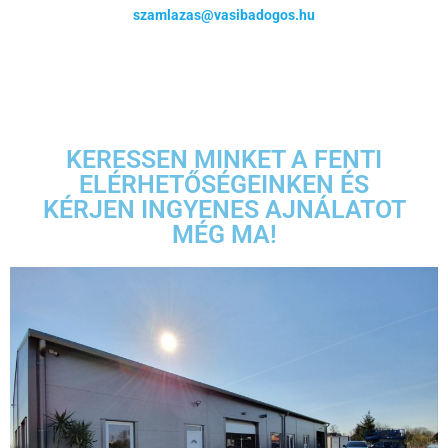
szamlazas@vasibadogos.hu
KERESSEN MINKET A FENTI
ELÉRHETŐSÉGEINKEN ÉS
KÉRJEN INGYENES AJNÁLATOT
MÉG MA!