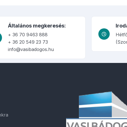
Általános megkeresés:
Irod
+ 36 70 9463 888
Hétfő
+ 36 20 549 23 73
(Szo
info@vasibadogos.hu
nkra