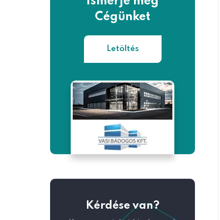
Ismerje meg
Cégünket
Letöltés
Kérdése van?