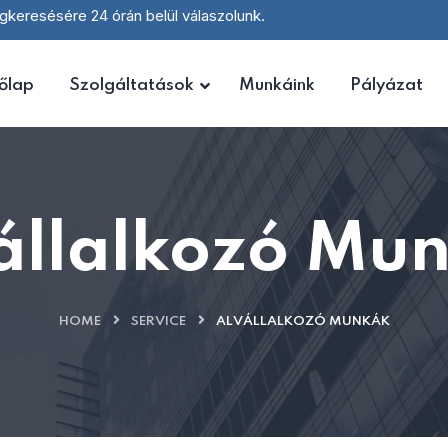
keresésére 24 órán belül válaszolunk.
őlap
Szolgáltatások
Munkáink
Pályázat
állalkozó Mu
HOME
SERVICE
ALVÁLLALKOZÓ MUNKÁK