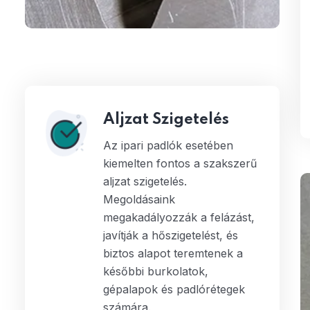
Aljzat Szigetelés
Az ipari padlók esetében
kiemelten fontos a szakszerű
aljzat szigetelés.
Megoldásaink
megakadályozzák a felázást,
javítják a hőszigetelést, és
biztos alapot teremtenek a
későbbi burkolatok,
gépalapok és padlórétegek
számára.