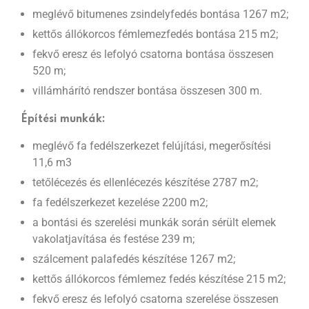
meglévő bitumenes zsindelyfedés bontása 1267 m2;
kettős állókorcos fémlemezfedés bontása 215 m2;
fekvő eresz és lefolyó csatorna bontása összesen
520 m;
villámhárító rendszer bontása összesen 300 m.
Építési munkák:
meglévő fa fedélszerkezet felújítási, megerősítési
11,6 m3
tetőlécezés és ellenlécezés készítése 2787 m2;
fa fedélszerkezet kezelése 2200 m2;
a bontási és szerelési munkák során sérült elemek
vakolatjavítása és festése 239 m;
szálcement palafedés készítése 1267 m2;
kettős állókorcos fémlemez fedés készítése 215 m2;
fekvő eresz és lefolyó csatorna szerelése összesen