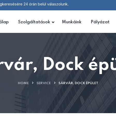
keresésére 24 órán belül válaszolunk.
őlap
Szolgáltatások
Munkáink
Pályázat
rvár, Dock épü
HOME
SERVICE
SÁRVÁR, DOCK ÉPÜLET