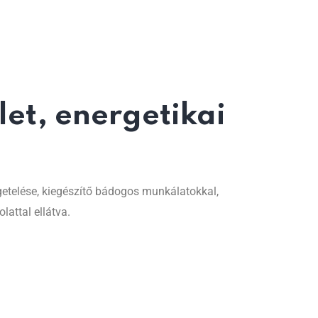
et, energetikai
igetelése, kiegészítő bádogos munkálatokkal,
lattal ellátva.