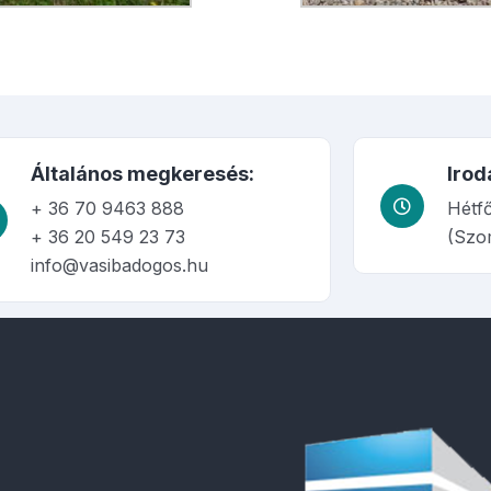
Általános megkeresés:
Irod
+ 36 70 9463 888
Hétfő
+ 36 20 549 23 73
(Szo
info@vasibadogos.hu